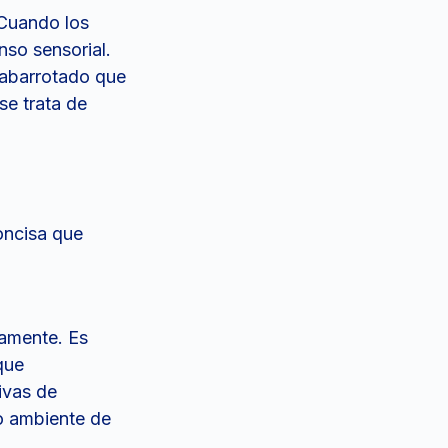
 Cuando los
nso sensorial.
 abarrotado que
se trata de
oncisa que
damente. Es
que
ivas de
o ambiente de