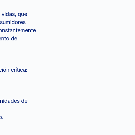
 vidas, que
nsumidores
constantemente
ento de
ión crítica:
unidades de
o.