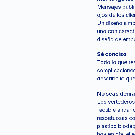
Mensajes publi
ojos de los cli
Un diseño simp
uno con caracte
diseño de emp
Sé conciso
Todo lo que rea
complicaciones
describa lo qu
No seas demas
Los vertederos
factible andar
respetuosas co
plástico biode
hoy en día, el