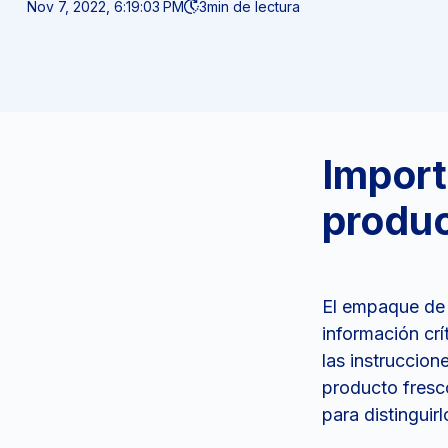
Nov 7, 2022, 6:19:03 PM
3
min de lectura
Import
produ
El empaque de u
información crí
las instruccio
producto fresc
para distinguir