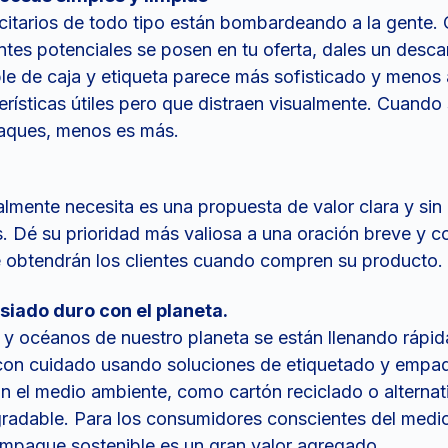
citarios de todo tipo están bombardeando a la gente.
entes potenciales se posen en tu oferta, dales un desca
le de caja y etiqueta parece más sofisticado y menos
rísticas útiles pero que distraen visualmente. Cuando 
aques, menos es más.
lmente necesita es una propuesta de valor clara y sin
. Dé su prioridad más valiosa a una oración breve y c
e obtendrán los clientes cuando compren su producto.
iado duro con el planeta.
 y océanos de nuestro planeta se están llenando rápi
 con cuidado usando soluciones de etiquetado y empa
n el medio ambiente, como cartón reciclado o alternat
gradable. Para los consumidores conscientes del medi
 empaque sostenible es un gran valor agregado.