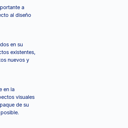
portante a
cto al diseño
ados en su
ctos existentes,
tos nuevos y
e en la
pectos visuales
mpaque de su
 posible.