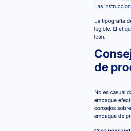
Las instruccio
La tipografía d
legible. El eti
lean.
Consej
de pro
No es casualid
empaque efecti
consejos sobre
empaque de pr
Crea pensando